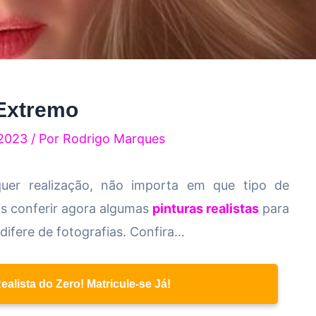
 Extremo
 2023
/ Por
Rodrigo Marques
uer realização, não importa em que tipo de
os conferir agora algumas
pinturas realistas
para
difere de fotografias. Confira…
lista do Zero! Matricule-se Já!